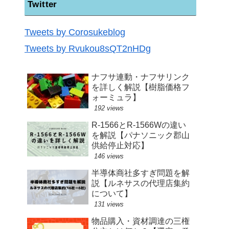
Twitter
Tweets by Corosukeblog
Tweets by Rvukou8sQT2nHDg
ナフサ連動・ナフサリンク
を詳しく解説【樹脂価格フ
ォーミュラ】
192 views
R-1566とR-1566Wの違い
を解説【パナソニック郡山
供給停止対応】
146 views
半導体商社多すぎ問題を解
説【ルネサスの代理店集約
について】
131 views
物品購入・資材調達の三権