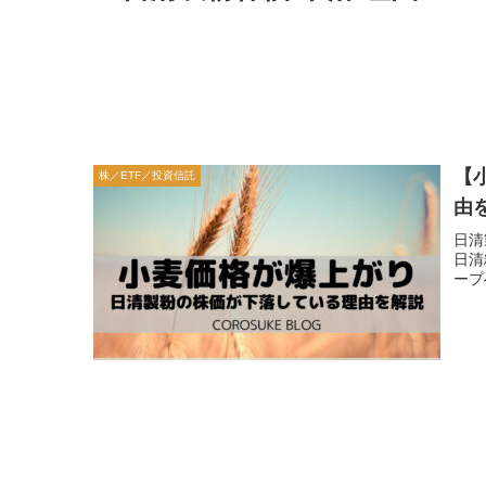
【
株／ETF／投資信託
由
日清
日清
ープ