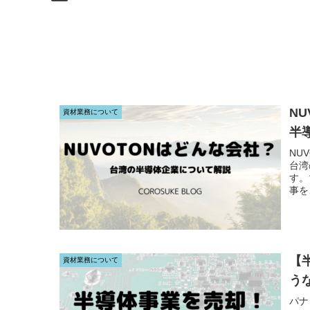
N
資材業務について
半
NU
台湾
す。
事を
【
資材業務について
う
パナ