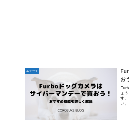
F
エッセイ
お
Fu
ょう
す。
い。