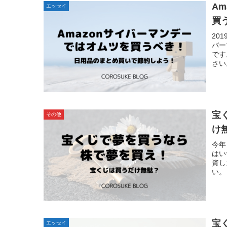
A
エッセイ
買
20
バー
です
さい
宝
その他
け
今年
はい
資し
い。
宝
エッセイ