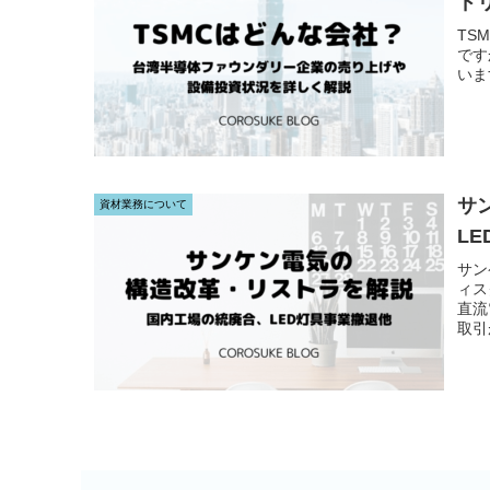
ド
TS
です
いま
サ
資材業務について
L
サン
ィス
直流
取引