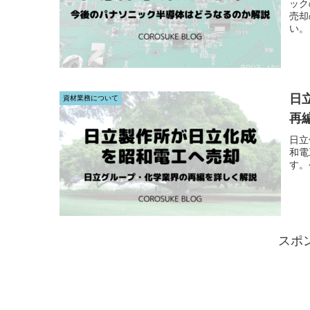
ック
売却
い。
日
資材業務について
再
日立
和電
す。
スポ