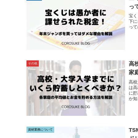
っ
宝く
下に
って
高
その他
家
高校
は高
に貯
か知
T
資材業務について