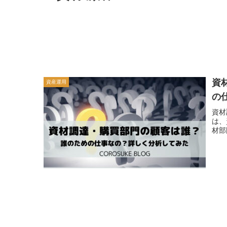
資
資産運用
の
資材
は、
材部