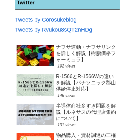
Twitter
Tweets by Corosukeblog
Tweets by Rvukou8sQT2nHDg
ナフサ連動・ナフサリンク
を詳しく解説【樹脂価格フ
ォーミュラ】
192 views
R-1566とR-1566Wの違い
を解説【パナソニック郡山
供給停止対応】
146 views
半導体商社多すぎ問題を解
説【ルネサスの代理店集約
について】
131 views
物品購入・資材調達の三権