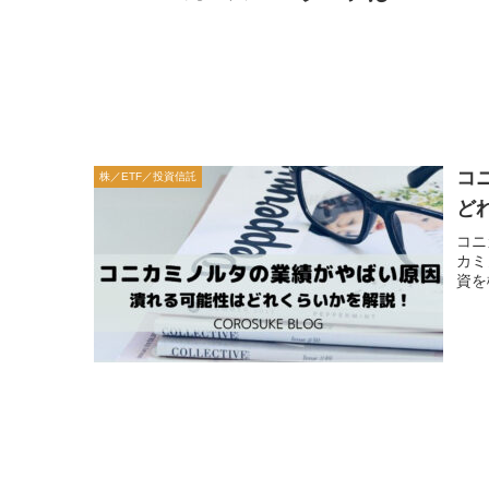
コ
株／ETF／投資信託
ど
コニ
カミ
資を