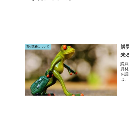
購
資材業務について
来
購買
資材
を説
は、