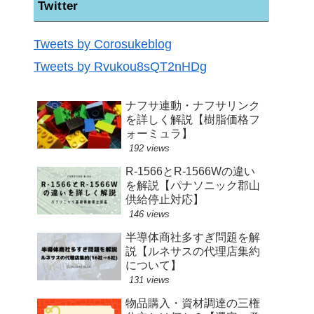
Twitter
Tweets by Corosukeblog
Tweets by Rvukou8sQT2nHDg
ナフサ連動・ナフサリンク
を詳しく解説【樹脂価格フ
ォーミュラ】
192 views
R-1566とR-1566Wの違い
を解説【パナソニック郡山
供給停止対応】
146 views
半導体商社多すぎ問題を解
説【ルネサスの代理店集約
について】
131 views
物品購入・資材調達の三権