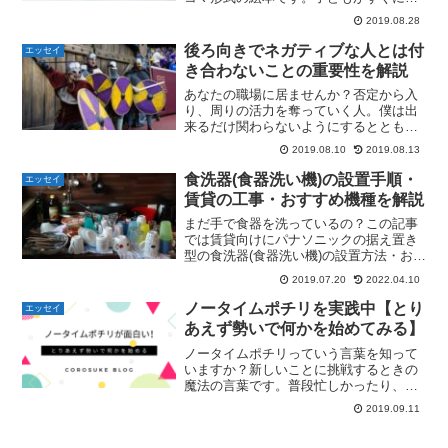
しくなる仕掛けが出来ています。２コマ
2019.08.28
形式のおすすめの絵本が知りたい方はこ
の記事をご覧ください。
後ろ向きでネガティブな人とは付
エッセイ
き合わないことの重要性を解説
あなたの職場に居ませんか？否定から入
り、周りの活力を奪っていく人。僕は出
来るだけ関わらないようにするととも
に、将来自分の上司がネガティブで活力
2019.08.10
2019.08.13
を奪う人になるかもしれないことに備え
ることにしています。具体的な対策が知
食洗器(食器洗い機)の設置手順・
エッセイ
りたい人はこの記事をご覧下さい。
賃貸の工事・おすすめ機種を解説
まだ手で食器を洗っているの？この記事
では賃貸向けにパナソニックの据え置き
型の食洗器(食器洗い機)の設置方法・おす
すめの食洗シリーズ・具体的工事内容を
2019.07.20
2022.04.10
紹介しています。食洗器が欲しい、分岐
水栓とか良く分からない人はこの記事を
ノータイムポチリを実践中【とり
エッセイ
ご覧ください。
あえず勢いで何かを始めてみる】
ノータイムポチリっていう言葉を知って
いますか？新しいことに挑戦するときの
魔法の言葉です。普段忙しかったり、面
倒だったりで新しいことをやる機会って
2019.09.11
実は少ないと思います。そんな時に有効
なノータイムポチリを知りたい方はこの