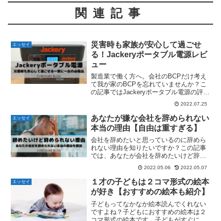
関連記事
災害時も家族が安心して過ごせ
エッセイ
る！Jackeryポータブル電源レビ
ュー
製造業で働く方へ。会社のBCPだけ考え
て我が家のBCPを忘れていませんか？こ
の記事ではJackeryポータブル電源の評判
をレビューしています。Jackeryの購入を
2022.07.25
考え中の方はこの記事をご覧下さい。
あなたが嫌な会社を辞められない
エッセイ
本当の理由【自由は重すぎる】
会社を辞めたいと思っているのに辞めら
れない理由を知りたいですか？この記事
では、あなたが会社を辞めたいけど辞め
られない本当の理由を解説しています。
2022.05.06
2022.05.07
会社を辞めたい人はこの記事をご覧下さ
い。
１才の子どもは２コマ形式の絵本
エッセイ
が好き【おすすめの絵本も紹介】
子どもってなかなか絵本読んでくれない
ですよね？子どもにおすすめの絵本は２
コマ形式の絵本です。子どもがすぐに楽