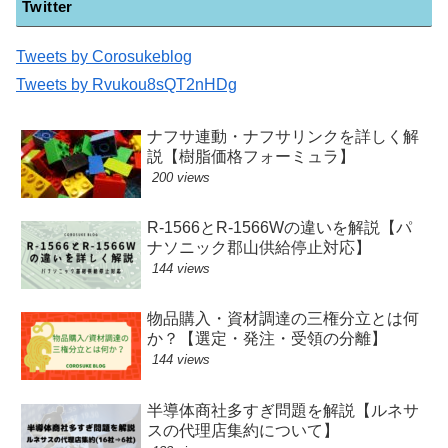
Twitter
Tweets by Corosukeblog
Tweets by Rvukou8sQT2nHDg
ナフサ連動・ナフサリンクを詳しく解
説【樹脂価格フォーミュラ】
200 views
R-1566とR-1566Wの違いを解説【パ
ナソニック郡山供給停止対応】
144 views
物品購入・資材調達の三権分立とは何
か？【選定・発注・受領の分離】
144 views
半導体商社多すぎ問題を解説【ルネサ
スの代理店集約について】