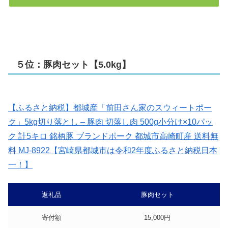
５位：豚肉セット【5.0kg】
【ふるさと納税】都城産「前田さん家のスウィートポー
ク」5kg切り落とし – 豚肉 切落し肉 500g小分け×10パッ
ク 計5キロ 銘柄豚 ブランドポーク 都城市高崎町産 送料無
料 MJ-8922【宮崎県都城市は令和2年度ふるさと納税日本
一！】
返礼品
豚肉セット
寄付額
15,000円