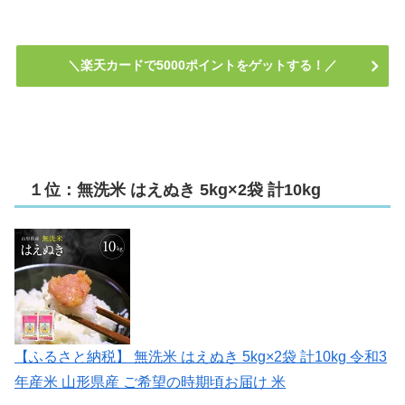
＼楽天カードで5000ポイントをゲットする！／
１位：無洗米 はえぬき 5kg×2袋 計10kg
【ふるさと納税】 無洗米 はえぬき 5kg×2袋 計10kg 令和3
年産米 山形県産 ご希望の時期頃お届け 米