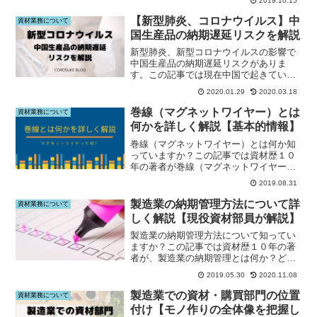
2019.10.15
ました。資材・購買部員で転職サイトに
登録していない人はこの記事をご覧下さ
【新型肺炎、コロナウイルス】中
資材業務について
い。
国生産品の納期遅延リスクを解説
新型肺炎、新型コロナウイルスの影響で
中国生産品の納期遅延リスクがありま
す。この記事では現在中国で起きている
ことと、今後資材調達・購買部門がすべ
2020.01.29
2020.03.18
き対応を整理しています。新型肺炎対策
はこの記事をご覧下さい。
巻線（マグネットワイヤー）とは
資材業務について
何かを詳しく解説【基本的情報】
巻線（マグネットワイヤー）とは何か知
っていますか？この記事では資材歴１０
年の著者が巻線（マグネットワイヤー）
について詳しく解説しています。巻線の
2019.08.31
ことを知りたい方、勉強したい方は、こ
の記事をご覧下さい。
製造業の納期管理方法について詳
資材業務について
しく解説【現役資材部員が解説】
製造業の納期管理方法について知ってい
ますか？この記事では資材歴１０年の著
者が、製造業の納期管理とは何か？どの
ような管理方法があるのかについて解説
2019.05.30
2020.11.08
しています。納期管理方法について知り
たい方は、この記事をご覧ください。
製造業での資材・購買部門の位置
資材業務について
付け【モノ作りの全体像を把握し