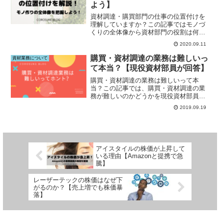
よう】
資材調達・購買部門の仕事の位置付けを
理解していますか？この記事ではモノづ
くりの全体像から資材部門の役割は何な
のかを解説しています。資材業務の全体
2020.09.11
像を把握したい人はこの記事をご覧下さ
い。
購買・資材調達の業務は難しいっ
資材業務について
て本当？【現役資材部員が回答】
購買・資材調達の業務は難しいって本
当？この記事では、購買・資材調達の業
務が難しいのかどうかを現役資材部員が
詳しく解説していきます。購買資材調達
2019.09.19
の業務について詳しく知りたい方はこの
記事をご覧下さい。
アイスタイルの株価が上昇して
いる理由【Amazonと提携で急
騰】
レーザーテックの株価はなぜ下
がるのか？【売上増でも株価暴
落】