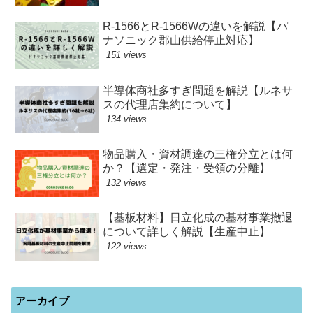
R-1566とR-1566Wの違いを解説【パ
ナソニック郡山供給停止対応】
151 views
半導体商社多すぎ問題を解説【ルネサ
スの代理店集約について】
134 views
物品購入・資材調達の三権分立とは何
か？【選定・発注・受領の分離】
132 views
【基板材料】日立化成の基材事業撤退
について詳しく解説【生産中止】
122 views
アーカイブ