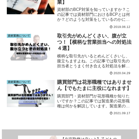
業】
資材部のBCP対策を知っていますか？こ
の記事では資材部門におけるBCPとは何
か？どのような対策をしているのかにつ
いてまとめています。この記事を読めば
2019.06.12
BCP対策を一通り学べます。BCP対策に
ついて知りたい方は本記事をご覧下さ
取引先がめんどくさい、腹が立
資材業務について
い。
つ！【横柄な営業担当への対処法
４選】
横柄な取引先がいるとめんどくさいし、
腹立ちますよね。この記事では取引先の
担当者とうまく付き合える対処法を解説
しています。資材部員はこの記事をご覧
2020.04.29
下さい。
購買部門は花形職種ではありませ
資材業務について
ん【でもたまに主役になれます】
購買部門・資材部門が花形職種か知りた
いですか？この記事では製造業の花形職
種は何かを解説しています。製造業の仕
事に興味がある方はこの記事をご覧下さ
2021.09.17
い。