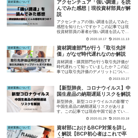
アクセンチュア「強い調達」を読
資材業務について
んでみた感想｜現役資材部員が解
説
アクセンチュアの強い調達を読んでみた
感想を知りたいですか？この記事では現
役資材部員の著者が強い調達を読んでみ
た感想をまとめています。資材・購買部
2020.10.17
2020.11.13
員の方はこの記事をご覧下さい。
資材調達部門が行う「取引先評
資材業務について
価」がなぜ時代遅れなのか解説
資材調達・購買部門が行う取引先評価が
時代遅れって知っていましたか？この記
事では取引先評価のデメリットについて
解説しています。資材部員の方はこの記
2023.03.27
事をご覧下さい。
【新型肺炎、コロナウイルス】中
資材業務について
国生産品の納期遅延リスクを解説
新型肺炎、新型コロナウイルスの影響で
中国生産品の納期遅延リスクがありま
す。この記事では現在中国で起きている
ことと、今後資材調達・購買部門がすべ
2020.01.29
2020.03.18
き対応を整理しています。新型肺炎対策
はこの記事をご覧下さい。
資材部におけるBCP対策を詳し
資材業務について
く解説【BCP初心者はこれで卒