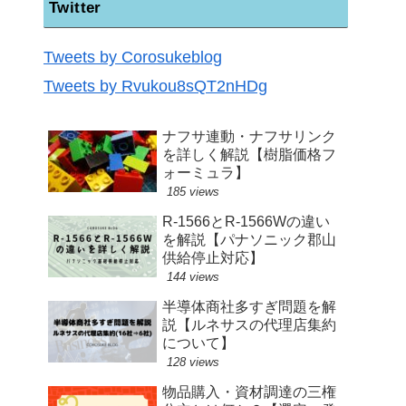
Twitter
Tweets by Corosukeblog
Tweets by Rvukou8sQT2nHDg
ナフサ連動・ナフサリンク
を詳しく解説【樹脂価格フ
ォーミュラ】
185 views
R-1566とR-1566Wの違い
を解説【パナソニック郡山
供給停止対応】
144 views
半導体商社多すぎ問題を解
説【ルネサスの代理店集約
について】
128 views
物品購入・資材調達の三権