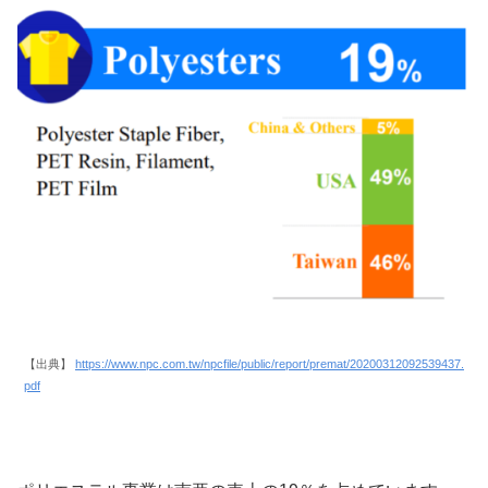
【出典】
https://www.npc.com.tw/npcfile/public/report/premat/20200312092539437.
pdf