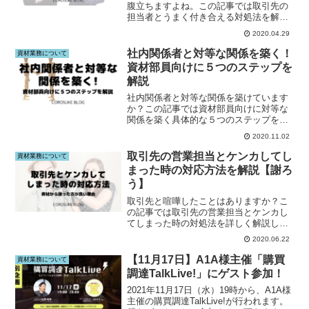
腹立ちますよね。この記事では取引先の
担当者とうまく付き合える対処法を解説
しています。資材部員はこの記事をご覧
2020.04.29
下さい。
社内関係者と対等な関係を築く！
資材業務について
資材部員向けに５つのステップを
解説
社内関係者と対等な関係を築けています
か？この記事では資材部員向けに対等な
関係を築く具体的な５つのステップを紹
介します。下請仕事に甘んじている資材
2020.11.02
部員はこの記事をご覧下さい。
取引先の営業担当とケンカしてし
資材業務について
まった時の対応方法を解説【謝ろ
う】
取引先と喧嘩したことはありますか？こ
の記事では取引先の営業担当とケンカし
てしまった時の対処法を詳しく解説して
います。取引先と関係を修復したい人は
2020.06.22
この記事をご覧下さい。
【11月17日】A1A様主催「購買
資材業務について
調達TalkLive!」にゲスト参加！
2021年11月17日（水）19時から、A1A様
主催の購買調達TalkLive!が行われます。