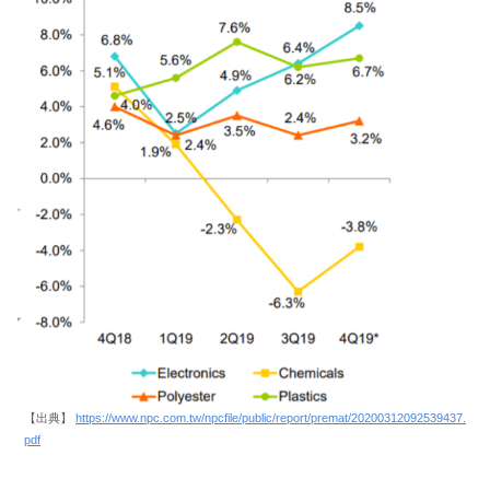
【出典】
https://www.npc.com.tw/npcfile/public/report/premat/20200312092539437.
pdf