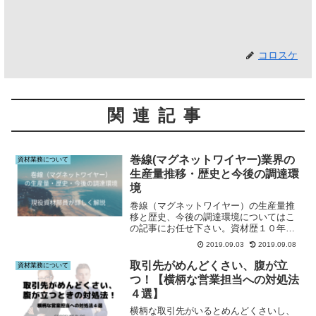
コロスケ
関連記事
巻線(マグネットワイヤー)業界の
資材業務について
生産量推移・歴史と今後の調達環
境
巻線（マグネットワイヤー）の生産量推
移と歴史、今後の調達環境についてはこ
の記事にお任せ下さい。資材歴１０年の
著者が巻線の歴史や今後の調達環境につ
2019.09.03
2019.09.08
いてまとめています。マグネットワイヤ
ーの歴史、調達環境が知りたい方はこの
取引先がめんどくさい、腹が立
資材業務について
記事をご覧下さい。
つ！【横柄な営業担当への対処法
４選】
横柄な取引先がいるとめんどくさいし、