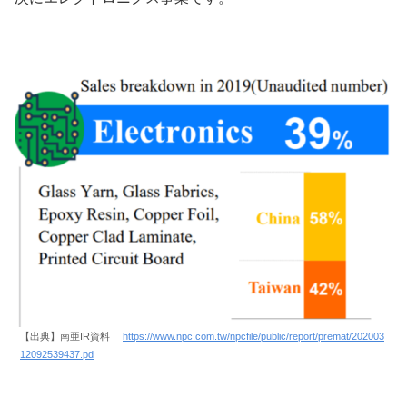
【出典】南亜IR資料
https://www.npc.com.tw/npcfile/public/report/premat/202003
12092539437.pd