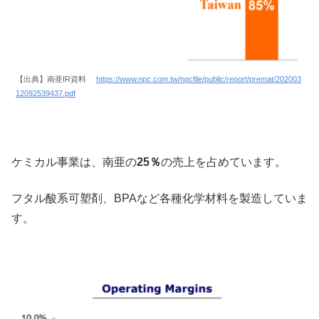
【出典】南亜IR資料
https://www.npc.com.tw/npcfile/public/report/premat/202003
12092539437.pdf
ケミカル事業は、南亜の
25％
の売上を占めています。
フタル酸系可塑剤、BPAなど各種化学材料を製造していま
す。