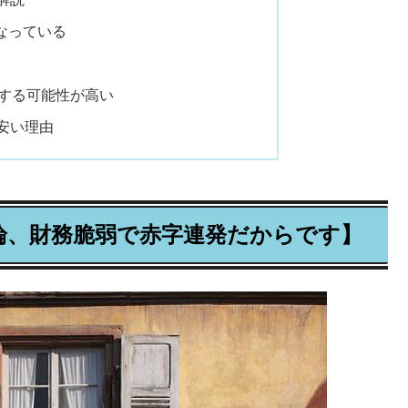
なっている
落する可能性が高い
安い理由
論、財務脆弱で赤字連発だからです】