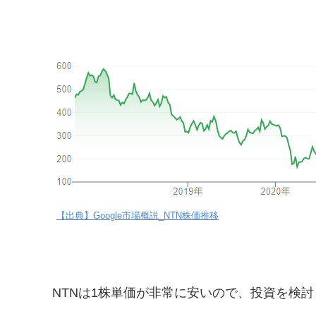
【出典】Google市場概説_NTN株価推移
NTNは1株単価が非常に安いので、投資を検