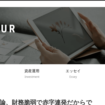
資産運用
エッセイ
Investment
Essey
結論、財務脆弱で赤字連発だからで