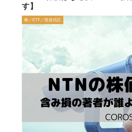
す】
株／ETF／投資信託