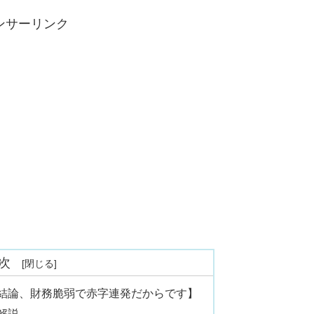
ンサーリンク
次
【結論、財務脆弱で赤字連発だからです】
解説