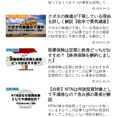
知っておくべき３つの事実を説明してい
ます。投資に興味がある方はこの記事を
2020.04.12
ご覧下さい。
クボタの株価が下落している理由
株／ETF／投資信託
を詳しく解説【欧米で景気減速】
クボタの株価が下落している理由を知り
たいですか？この記事ではクボタの最新
の経営状況と今後の見通しを解説してい
ます。クボタへの投資を検討している方
2023.01.06
はこの記事をご覧下さい。
医療保険は定期と終身どっちがお
投資の勉強
すすめ？【終身保険を解約しまし
た】
医療保険は定期と終身どっちがおすすめ
か知っていますか？この記事では終身・
定期両方に加入していた著者が定期保険
をおすすめする理由を解説しています。
2021.02.14
どちらにすべきか迷ったらこの記事をご
覧下さい。
【分析】NTNは何故投資対象とし
投資の勉強
て不適格なの？含み損の著者が解
説
NTNの株を何故買ってはいけないか知っ
ていますか？この記事ではNTNが投資対
象としてふさわしくない理由を解説して