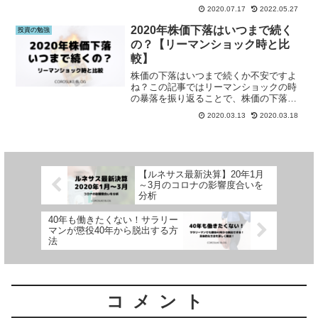
います。投資の勉強をしている方はこの
2020.07.17
2022.05.27
記事をご覧下さい。
2020年株価下落はいつまで続く
投資の勉強
の？【リーマンショック時と比
較】
株価の下落はいつまで続くか不安ですよ
ね？この記事ではリーマンショックの時
の暴落を振り返ることで、株価の下落が
いつまで続くかを考察しています。株価
2020.03.13
2020.03.18
がいつまで下落するか知りたい方はこの
記事をご覧下さい。
【ルネサス最新決算】20年1月
～3月のコロナの影響度合いを
分析
40年も働きたくない！サラリー
マンが懲役40年から脱出する方
法
コメント