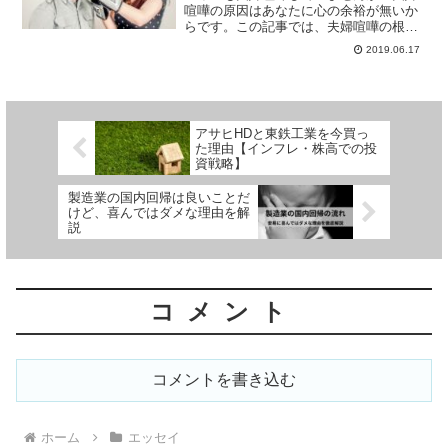
喧嘩の原因はあなたに心の余裕が無いか
らです。この記事では、夫婦喧嘩の根本
原因であるあなたの忙しさを取り除く方
2019.06.17
法をまとめています。夫婦喧嘩を本気で
無くしたいと思っている方はこの記事を
ご覧ください。
アサヒHDと東鉄工業を今買っ
た理由【インフレ・株高での投
資戦略】
製造業の国内回帰は良いことだ
けど、喜んではダメな理由を解
説
コメント
コメントを書き込む
ホーム
エッセイ