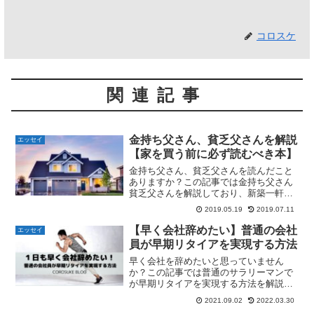
コロスケ
関連記事
金持ち父さん、貧乏父さんを解説
エッセイ
【家を買う前に必ず読むべき本】
金持ち父さん、貧乏父さんを読んだこと
ありますか？この記事では金持ち父さん
貧乏父さんを解説しており、新築一軒家
は負債だったことが分かります。お金に
2019.05.19
2019.07.11
関する考え方を知りたい方はこの記事を
ご覧ください。
【早く会社辞めたい】普通の会社
エッセイ
員が早期リタイアを実現する方法
早く会社を辞めたいと思っていません
か？この記事では普通のサラリーマンで
が早期リタイアを実現する方法を解説し
ています。一刻も早く会社を辞めたい方
2021.09.02
2022.03.30
はこの記事をご覧下さい。