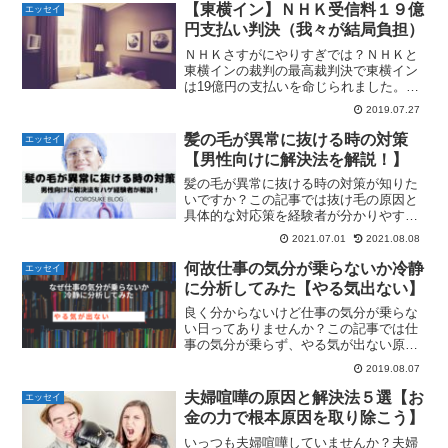
【東横イン】ＮＨＫ受信料１９億
エッセイ
円支払い判決（我々が結局負担）
ＮＨＫさすがにやりすぎでは？ＮＨＫと
東横インの裁判の最高裁判決で東横イン
は19億円の支払いを命じられました。こ
のホテルでの受信料は僕たち宿泊者が負
2019.07.27
担することになります。ＮＨＫの最近の
動きはやりすぎでは？と思う方はこの記
髪の毛が異常に抜ける時の対策
エッセイ
事をご覧下さい。
【男性向けに解決法を解説！】
髪の毛が異常に抜ける時の対策が知りた
いですか？この記事では抜け毛の原因と
具体的な対応策を経験者が分かりやすく
紹介しています。ハゲたくない人はこの
2021.07.01
2021.08.08
記事をご覧下さい。
何故仕事の気分が乗らないか冷静
エッセイ
に分析してみた【やる気出ない】
良く分からないけど仕事の気分が乗らな
い日ってありませんか？この記事では仕
事の気分が乗らず、やる気が出ない原因
をきちんと分析してみました。仕事の気
2019.08.07
分が乗らない原因を知りたい方はこの記
事をご覧下さい。
夫婦喧嘩の原因と解決法５選【お
エッセイ
金の力で根本原因を取り除こう】
いっつも夫婦喧嘩していませんか？夫婦