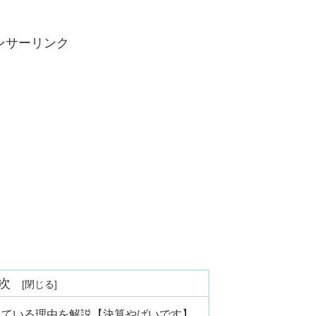
ンサーリンク
次
している理由を解説【決算やばいです】