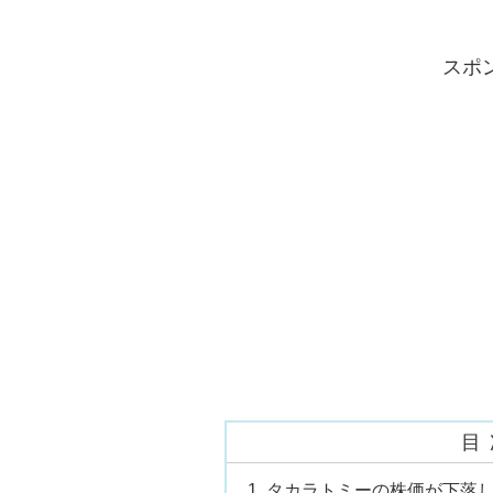
スポ
目
タカラトミーの株価が下落