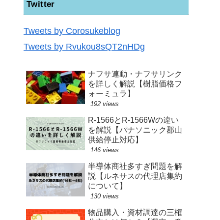
Twitter
Tweets by Corosukeblog
Tweets by Rvukou8sQT2nHDg
ナフサ連動・ナフサリンク
を詳しく解説【樹脂価格フ
ォーミュラ】
192 views
R-1566とR-1566Wの違い
を解説【パナソニック郡山
供給停止対応】
146 views
半導体商社多すぎ問題を解
説【ルネサスの代理店集約
について】
130 views
物品購入・資材調達の三権