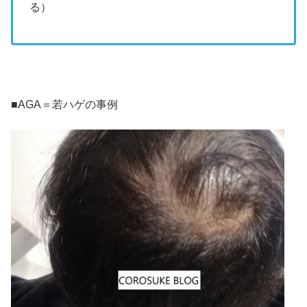
る）
■AGA＝若ハゲの事例