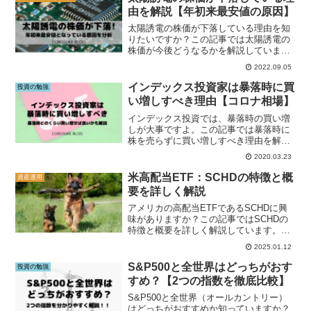
由を解説【年初来最安値の原因】
太陽誘電の株価が下落している理由を知
りたいですか？この記事では太陽誘電の
株価が今後どうなるかを解説していま
す。太陽誘電への投資を考えている方は
2022.09.05
この記事をご覧下さい。
インデックス投資家は暴落時に買
投資の勉強
い増しすべき理由【コロナ相場】
インデックス投資では、暴落時の買い増
しが大事ですよ。この記事では暴落時に
株を売らずに買い増しすべき理由を解説
しています。インデックス投資家はこの
2020.03.23
記事をご覧下さい。
米高配当ETF：SCHDの特徴と概
資産運用
要を詳しく解説
アメリカの高配当ETFであるSCHDに興
味がありますか？この記事ではSCHDの
特徴と概要を詳しく解説しています。
SCHDへの投資を検討している方はこの
2025.01.12
記事をご覧ください。
S&P500と全世界はどっちがおす
投資の勉強
すめ？【2つの指数を徹底比較】
S&P500と全世界（オールカントリー）
はどっちがおすすめか知っていますか？