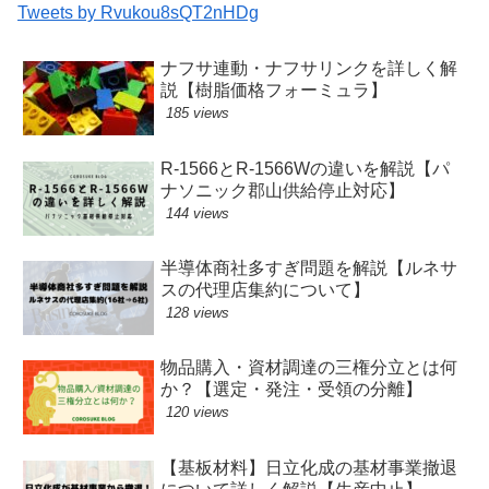
Tweets by Rvukou8sQT2nHDg
ナフサ連動・ナフサリンクを詳しく解
説【樹脂価格フォーミュラ】
185 views
R-1566とR-1566Wの違いを解説【パ
ナソニック郡山供給停止対応】
144 views
半導体商社多すぎ問題を解説【ルネサ
スの代理店集約について】
128 views
物品購入・資材調達の三権分立とは何
か？【選定・発注・受領の分離】
120 views
【基板材料】日立化成の基材事業撤退