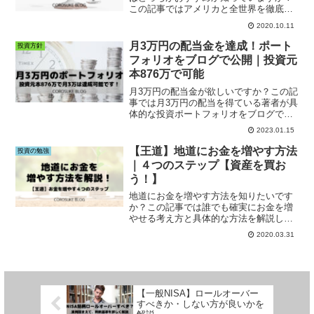
この記事ではアメリカと全世界を徹底比
較しています。どちらの投信を買うか迷
2020.10.11
っている方はこの記事をご覧下さい。
月3万円の配当金を達成！ポート
投資方針
フォリオをブログで公開｜投資元
本876万で可能
月3万円の配当金が欲しいですか？この記
事では月3万円の配当を得ている著者が具
体的な投資ポートフォリオをブログでま
とめています。高配当株投資に興味があ
2023.01.15
る方はこの記事をご覧下さい。
【王道】地道にお金を増やす方法
投資の勉強
｜４つのステップ【資産を買お
う！】
地道にお金を増やす方法を知りたいです
か？この記事では誰でも確実にお金を増
やせる考え方と具体的な方法を解説して
います。少しでも豊かな生活をしたい人
2020.03.31
はこの記事をご覧下さい。
【一般NISA】ロールオーバー
すべきか・しない方が良いかを