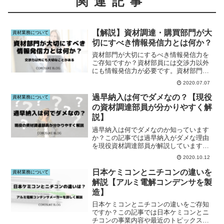
関連記事
【解説】資材調達・購買部門が大
資材業務について
切にすべき情報発信力とは何か？
資材部門が大切にするべき情報発信力を
ご存知ですか？資材部員には交渉力以外
にも情報発信力が必要です。資材部門の
方はこの記事をご覧下さい。
2020.07.07
過早納入は何でダメなの？【現役
資材業務について
の資材調達部員が分かりやすく解
説】
過早納入は何でダメなのか知っています
か？この記事では過早納入がダメな理由
を現役資材調達部員が解説しています。
過早納入について知りたい方はこの記事
2020.10.12
をご覧下さい。
日本ケミコンとニチコンの違いを
資材業務について
解説【アルミ電解コンデンサを製
造】
日本ケミコンとニチコンの違いをご存知
ですか？この記事では日本ケミコンとニ
チコンの事業内容や最近のトピックスを