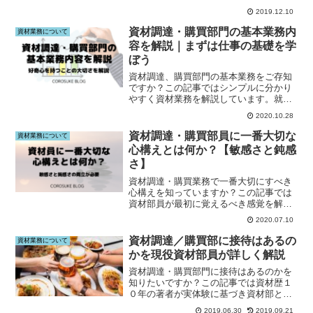
解説しております。コンデンサの購買担
2019.12.10
当者はこの記事をご覧下さい。
資材調達・購買部門の基本業務内
資材業務について
容を解説｜まずは仕事の基礎を学
ぼう
資材調達、購買部門の基本業務をご存知
ですか？この記事ではシンプルに分かり
やすく資材業務を解説しています。就活
生や資材の仕事に疲弊している人はこの
2020.10.28
記事をご覧下さい。
資材調達・購買部員に一番大切な
資材業務について
心構えとは何か？【敏感さと鈍感
さ】
資材調達・購買業務で一番大切にすべき
心構えを知っていますか？この記事では
資材部員が最初に覚えるべき感覚を解説
しています。資材の仕事が上手くいかな
2020.07.10
い人はこの記事をご覧下さい。
資材調達／購買部に接待はあるの
資材業務について
かを現役資材部員が詳しく解説
資材調達・購買部門に接待はあるのかを
知りたいですか？この記事では資材歴１
０年の著者が実体験に基づき資材部と接
待について詳しく解説していきます。接
2019.06.30
2019.09.21